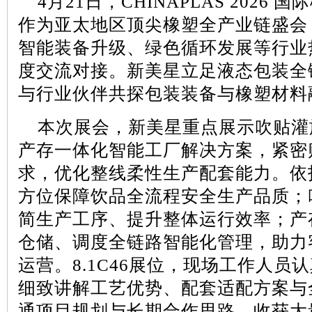
4
月
21
日，
CHINAPLAS 2026
国际
作为亚太地区顶尖橡塑全产业链盛会
智能装备升级、绿色循环发展等行业
度交流对接。新美星立足液态包装全
与行业伙伴共探包装装备与橡塑材料
本次展会，新美星重点展示吹贴灌
产存一体化智能工厂解决方案，紧密
求，优化整线柔性生产配套能力。依
方位保障饮品全流程安全生产品质；
简生产工序、提升整体运行效率；产
仓储、调度全链路智能化管理，助力
运营。
8.1C46
展位，现场工作人员认
细致讲解工艺优势、配套适配方案与
通项目规划与长期合作思路，收获大