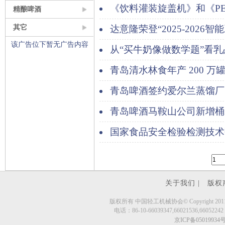
帆出海！
《饮料灌装旋盖机》和《P
精酿啤酒
饮料热灌装生产线》2项行业
其它
达意隆荣登“2025-202
该广告位下暂无广告内容
商百强榜”——智造实力再获
从“买牛奶像做数学题”看
为装备升级方向
青岛清水林食年产 200 
青岛啤酒签约爱尔兰蒸馏厂
青岛啤酒马鞍山公司新增桶
国家食品安全检验检测技术
关于我们 |
版权
版权所有 中国轻工机械协会© Copyright 2011 - 2023.ev
电话：86-10-66039347,66021536,66052242 
京ICP备05019934