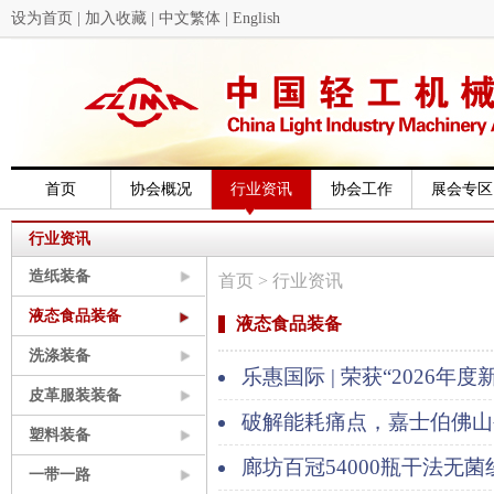
设为首页
|
加入收藏
|
中文繁体
|
English
首页
协会概况
行业资讯
协会工作
展会专区
行业资讯
造纸装备
首页
> 行业资讯
液态食品装备
液态食品装备
洗涤装备
乐惠国际 | 荣获“2026年
皮革服装装备
破解能耗痛点，嘉士伯佛山
塑料装备
专利
廊坊百冠54000瓶干法无
一带一路