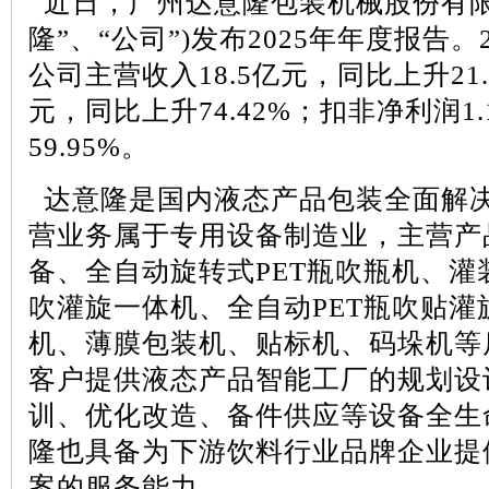
近日，广州达意隆包装机械股份有
隆”、“公司”
)
发布
2025
年年度报告。
公司主营收入
18.5
亿元，同比上升
21
元，同比上升
74.42%
；扣非净利润
1.
59.95%
。
达意隆是国内液态产品包装全面解
营业务属于专用设备制造业，主营产
备、全自动旋转式
PET
瓶吹瓶机、灌
吹灌旋一体机、全自动
PET
瓶吹贴灌
机、薄膜包装机、贴标机、码垛机等
客户提供液态产品智能工厂的规划设
训、优化改造、备件供应等设备全生
隆也具备为下游饮料行业品牌企业提
案的服务能力。