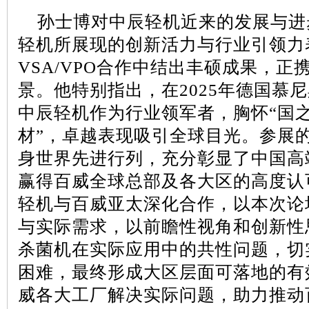
孙士博对中辰轻机近来的发展与进
轻机所展现的创新活力与行业引领力
VSA/VPO
合作中结出丰硕成果，正
景。他特别指出，在
2025
年德国慕尼
中辰轻机作为行业领军者，胸怀“国之
材”，卓越表现吸引全球目光。参展
身世界先进行列，充分彰显了中国高
赢得百威全球总部及各大区的高度认
轻机与百威亚太深化合作，以本次论
与实际需求，以前瞻性视角和创新性
杀菌机在实际应用中的共性问题，切
困难，最终形成大区层面可落地的有
威各大工厂解决实际问题，助力推动