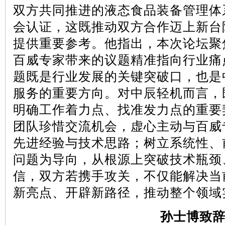
双方共同推进的液态食品装备管理体
会认证，这既推动双方合作迈上新台
提供重要参考。他指出，本次论坛聚
百威专家带来的议题精准指向行业痛
题既是行业发展的关键突破口，也是
服务的重要方向。对中辰轻机而言，
明确工作着力点、找准发力点的重要
团队珍惜交流机会，虚心主动与百威
先进经验与技术思路；树立系统性、
问题为导向，从根源上突破技术瓶颈
信，双方若携手攻关，不仅能解决当
新亮点、开辟新路径，推动整个领域
孙士博致