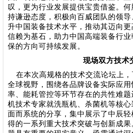
叹，更为行业发展提供宝贵借鉴。何
持谦逊态度，积极向百威团队的领导
升中国装备技术水平，推动其迈向更
信赖为基石，助力中国高端装备行业
保的方向可持续发展。
现场双方技术
在本次高规格的技术交流论坛上，
全球视野，围绕各品牌设备实际应用
率、能耗管控等环节存在的共性难题
机技术专家就洗瓶机、杀菌机等核心
面而系统的分享，集中展示了中辰轻
得的一系列重大技术突破与创新成果