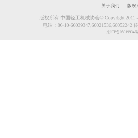
关于我们 |
版权
版权所有 中国轻工机械协会© Copyright 2011 - 2023.evde
电话：86-10-66039347,66021536,66052242 传真
京ICP备05019934