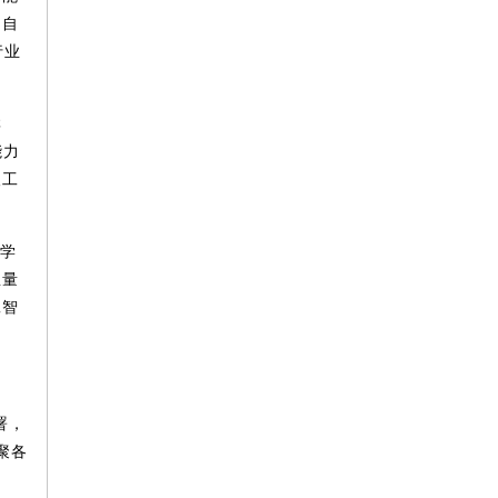
和自
行业
群
能力
人工
学
总量
工智
署，
聚各