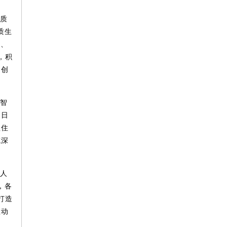
新质
质生
动、
，积
向创
工智
们日
抓住
域深
“人
，各
打造
推动