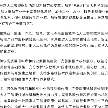
推动人工智能驱动的新型科研范式变革，加速
“从
0
到
1
”重大科学发
。深入推动产业全要素智能化发展，加快工业、农业、服务业智能化
务体系，催生智能原生新业态。加强智能消费基础设施建设，推动
千家万户”“千商万店”。
在就业、健康、养老、教育、文化等民生领域降低人工智能技术应用
智能产品与服务的普惠化应用。有序推进人工智能在社会治理、安
多元的治理格局。把人工智能作为造福人类的国际公共产品，推动
能化进程。
加快高质量语料库和行业数据集建设，完善数据产权和版权、收益分
局智算基础设施，充分发挥
“东数西算”国家枢纽作用，强化数、算
始创新与开源生态培育，支持多路径技术探索和基础架构创新，提
，超常规构建领军人才培养新模式。
境。强化政府部门和国有企业示范引领作用，完善应用试错容错管理
大人工智能领域金融和财政支持力度，完善风险分担和投资退出机
。布局建设一批国家人工智能应用中试基地，搭建行业应用共性平
效转化。推动大中小企业融通发展，加快人工智能产业链上下游协