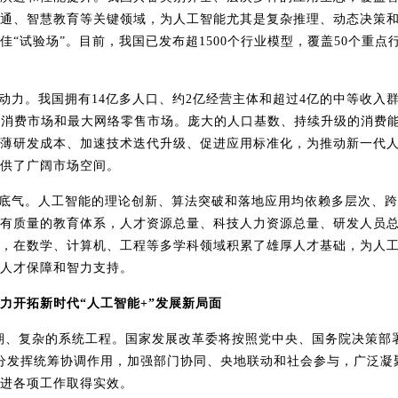
通、智慧教育等关键领域，为人工智能尤其是复杂推理、动态决策
佳
“试验场”。目前，我国已发布超
1500
个行业模型，覆盖
50
个重点
动力。我国拥有
14
亿多人口、约
2
亿经营主体和超过
4
亿的中等收入
品消费市场和最大网络零售市场。庞大的人口基数、持续升级的消费
薄研发成本、加速技术迭代升级、促进应用标准化，为推动新一代
供了广阔市场空间。
底气。人工智能的理论创新、算法突破和落地应用均依赖多层次、跨
有质量的教育体系，人才资源总量、科技人力资源总量、研发人员
，在数学、计算机、工程等多学科领域积累了雄厚人才基础，为人
人才保障和智力支持。
力开拓新时代
“人工智能
+
”发展新局面
期、复杂的系统工程。国家发展改革委将按照党中央、国务院决策部
分发挥统筹协调作用，加强部门协同、央地联动和社会参与，广泛凝
进各项工作取得实效。