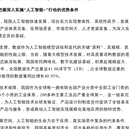
把握深入实施
“人工智能
+
”行动的优势条件
，我国人工智能快速发展，综合实力实现整体性、系统性跃升，发展
产业体系完备、应用场景多、市场空间大、人才资源富集，为深入
奠定良好基础。
支撑。数据作为人工智能模型训练和迭代的关键
“原料”，其规模、质
能的性能上限。当前，随着大模型技术发展，对高质量语料数据的
态纵深拓展。我国依托网络化、数字化建设基础，积累起规模超大
4
年，全国数据生产总量达
41.06
泽字节（
ZB
），占全球数据总量的
和推理的数据量同比增长
40.95%
。
技术保障。我国作为全球唯一拥有联合国产业分类中全部工业门类的
6
个小类的工业体系，
200
多种主要工业品产量全球第一。这一链条完
，为人工智能技术从研发验证、产品设计到制造交付提供了全链条
产品与服务，形成推动人工智能实现规模化落地应用的独特优势。
展空间。人工智能的生命力在于应用，真实场景中复杂的约束条件、
演进和性能提升。我国具备类别齐全、层次多样的应用生态，覆盖