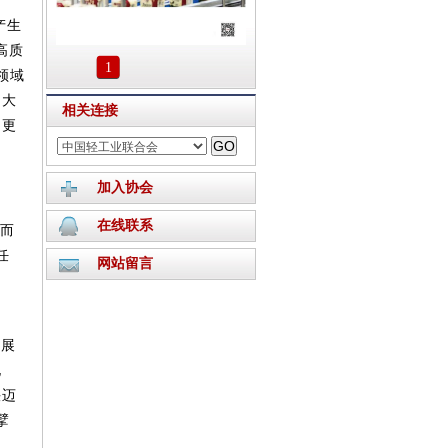
产生
高质
1
领域
，大
相关连接
、更
加入协会
在线联系
而
任
网站留言
发展
电
快迈
擘