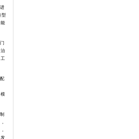
现进
转型
智能
门
全治
人工
配
、
升模
制
制，
台，
同发