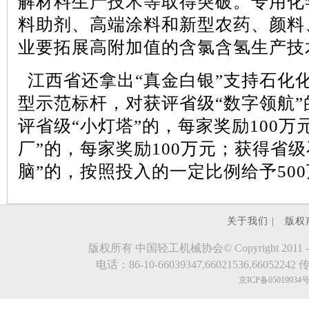
解材料生产技术等取得突破。专用化
料助剂、高端涂料和新型农药、颜料
业要拓展高附加值的含氯含氢生产技
江西省还拿出
“真金白银”支持石化
型示范标杆，对获评省级“数字领航”
评省级“小灯塔”的，每家奖励
100
万
厂”的，每家奖励
100
万元；获得省级
脑”的，按照投入的一定比例给予
500
关于我们 |
版权
版权所有 中国轻工机械协会© Copyright 2011 - 2023.evde
电话：86-10-66039347,66021536,66052242 传真
京ICP备05019934