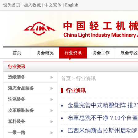
设为首页
|
加入收藏
|
中文繁体
|
English
首页
协会概况
行业资讯
协会工作
展会专区
行业资讯
造纸装备
首页
> 行业资讯
液态食品装备
行业资讯
洗涤装备
金星完善中式精酿矩阵 推25
皮革服装装备
布草总洗不干净？10个自
塑料装备
巴西米纳斯吉拉斯州启动罗
一带一路