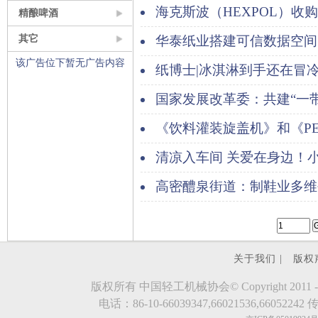
2万张
海克斯波（HEXPOL）收
精酿啤酒
Vipa Group
其它
华泰纸业搭建可信数据空间
该广告位下暂无广告内容
流通链路
纸博士|冰淇淋到手还在冒
密？
国家发展改革委：共建“一
《饮料灌装旋盖机》和《P
饮料热灌装生产线》2项行业
清凉入车间 关爱在身边！小
高密醴泉街道：制鞋业多维
好
关于我们 |
版权
版权所有 中国轻工机械协会© Copyright 2011 - 2023.evde
电话：86-10-66039347,66021536,66052242 传真